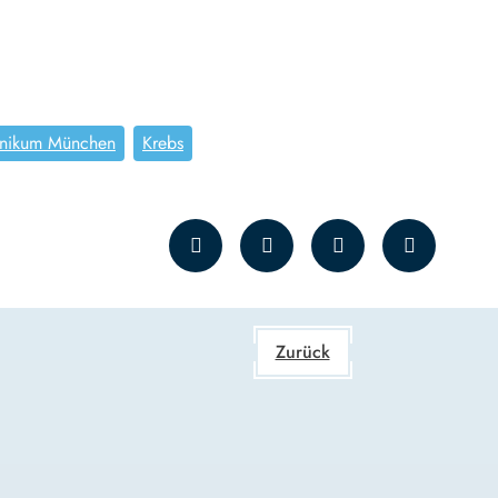
inikum München
Krebs
Zurück