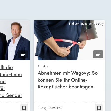
Bild von Bruno auf Pixabay
llt die
Anzeige
Abnehmen mit Wegovy: So
 GmbH neu
können Sie Ihr Online-
eue
Rezept sicher beantragen
für
nd Sender
bookmark_border
bookmark_border
3. Aug. 2026
11:52