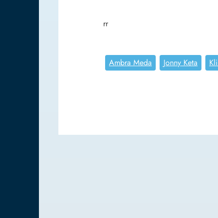
rr
Ambra Meda
Jonny Keta
Kl