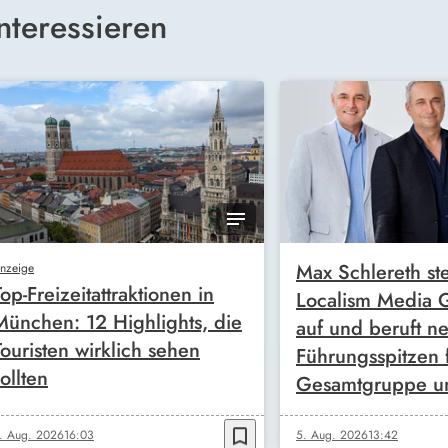
nteressieren
Max Schlereth ste
nzeige
Top-Freizeitattraktionen in
Localism Media
München: 12 Highlights, die
auf und beruft n
Touristen wirklich sehen
Führungsspitzen 
ollten
Gesamtgruppe u
bookmark_border
. Aug. 2026
16:03
5. Aug. 2026
13:42