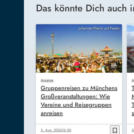
Das könnte Dich auch i
Johannes Plenio auf Pexels
Anzeige
A
Gruppenreisen zu Münchens
Großveranstaltungen: Wie
Vereine und Reisegruppen
anreisen
s
bookmark_border
5. Aug. 2026
16:50
5