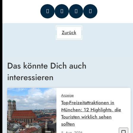
Zurück
Das könnte Dich auch
interessieren
Anzeige
Top-Freizeitattraktionen in
München: 12 Highlights, die
Touristen wirklich sehen
sollten
bookmark_border
5. Aug. 2026