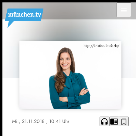
menu
http://kristina-frank.de/
headphones
chrome_reader_mode
bookmark_border
Mi., 21.11.2018
, 10:41 Uhr