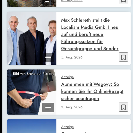
Max Schlereth stellt die
Localism Media GmbH neu
auf und beruft neue
Führungsspitzen für
Gesamtgruppe und Sender
bookmark_border
5. Aug. 2026
Bild von Bruno auf Pixabay
Anzeige
Abnehmen mit Wegovy: So
können Sie Ihr Online-Rezept
sicher beantragen
bookmark_border
3. Aug. 2026
Anzeige