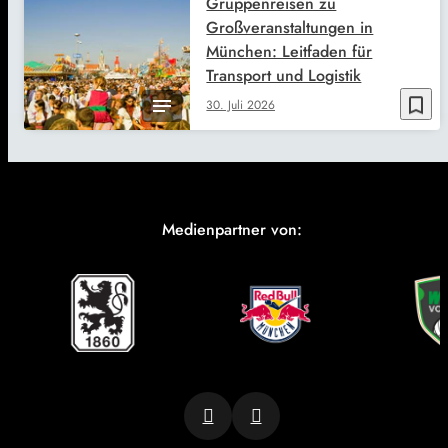
Gruppenreisen zu
Großveranstaltungen in
München: Leitfaden für
Transport und Logistik
bookmark_border
30. Juli 2026
Medienpartner von: