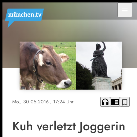
menu
headphones
chrome_reader_mode
bookmark_border
Mo., 30.05.2016
, 17:24 Uhr
Kuh verletzt Joggerin