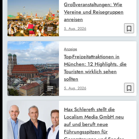
Großveranstaltungen: Wie
Vereine und Reisegruppen
anreisen
bookmark_border
5. Aug. 2026
Anzeige
Top-Freizeitattraktionen in
München: 12 Highlights, die
Touristen wirklich sehen
sollten
bookmark_border
5. Aug. 2026
Max Schlereth stellt die
Localism Media GmbH neu
auf und beruft neue
Führungsspitzen für