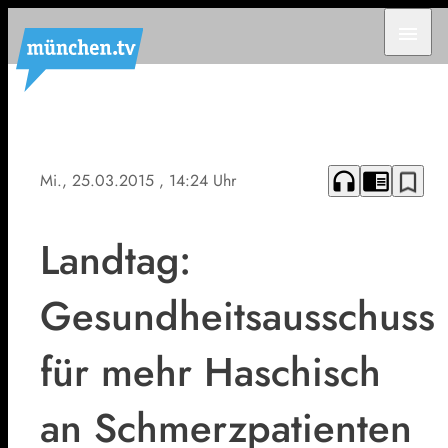
menu
headphones
chrome_reader_mode
bookmark_border
Mi., 25.03.2015
, 14:24 Uhr
Landtag:
Gesundheitsausschuss
für mehr Haschisch
an Schmerzpatienten