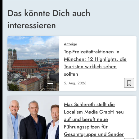
Das könnte Dich auch
interessieren
Anzeige
Top-Freizeitattraktionen in
München: 12 Highlights, die
Touristen wirklich sehen
sollten
bookmark_border
5. Aug. 2026
Max Schlereth stellt die
Localism Media GmbH neu
auf und beruft neue
Führungsspitzen für
Gesamtgruppe und Sender