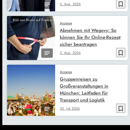
bookmark_border
5. Aug. 2026
Bild von Bruno auf Pixabay
Anzeige
Abnehmen mit Wegovy: So
können Sie Ihr Online-Rezept
sicher beantragen
bookmark_border
3. Aug. 2026
Anzeige
Gruppenreisen zu
Großveranstaltungen in
München: Leitfaden für
Transport und Logistik
bookmark_border
30. Juli 2026