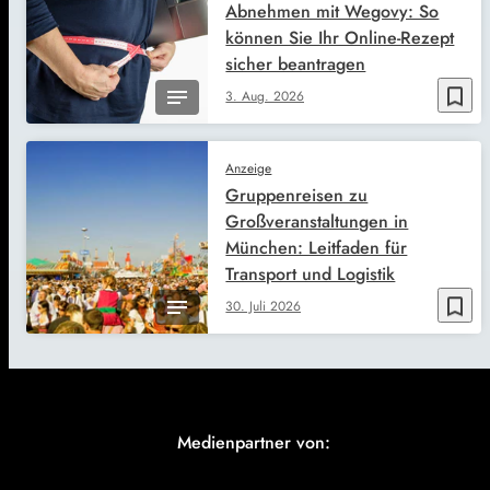
Abnehmen mit Wegovy: So
können Sie Ihr Online-Rezept
sicher beantragen
bookmark_border
3. Aug. 2026
Anzeige
Gruppenreisen zu
Großveranstaltungen in
München: Leitfaden für
Transport und Logistik
bookmark_border
30. Juli 2026
Medienpartner von: