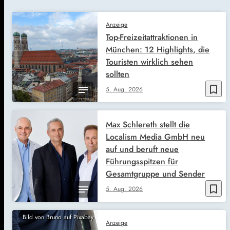
Anzeige
Top-Freizeitattraktionen in
München: 12 Highlights, die
Touristen wirklich sehen
sollten
bookmark_border
5. Aug. 2026
Max Schlereth stellt die
Localism Media GmbH neu
auf und beruft neue
Führungsspitzen für
Gesamtgruppe und Sender
bookmark_border
5. Aug. 2026
Bild von Bruno auf Pixabay
Anzeige