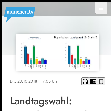
menu
Bayerisches Landesamt für Statistik
headphones
chrome_reader_mode
bookmark_border
Di., 23.10.2018
, 17:05 Uhr
Landtagswahl: