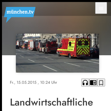
menu
Symbolfoto: Feuerwehr im EInsatz
headphones
chrome_reader_mode
bookmark_border
Fr., 15.05.2015
, 10:24 Uhr
Landwirtschaftliche