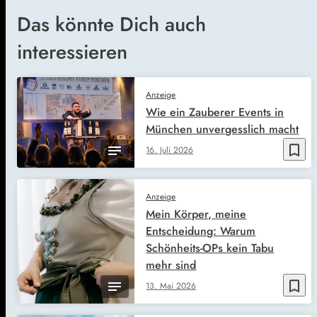
Das könnte Dich auch
interessieren
Anzeige
Wie ein Zauberer Events in
München unvergesslich macht
bookmark_border
16. Juli 2026
Anzeige
Mein Körper, meine
Entscheidung: Warum
Schönheits-OPs kein Tabu
mehr sind
bookmark_border
13. Mai 2026