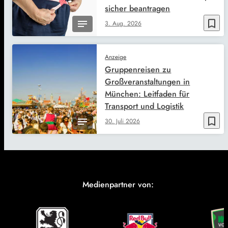
sicher beantragen
bookmark_border
3. Aug. 2026
Anzeige
Gruppenreisen zu
Großveranstaltungen in
München: Leitfaden für
Transport und Logistik
bookmark_border
30. Juli 2026
Medienpartner von: