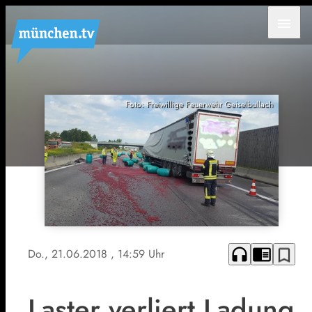
menu
Foto: Freiwillige Feuerwehr Geiselbullach
headphones
chrome_reader_mode
bookmark_border
Do., 21.06.2018
, 14:59 Uhr
Laster verliert Ladung