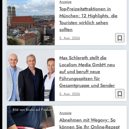
Anzeige
Top-Freizeitattraktionen in
München: 12 Highlights, die
Touristen wirklich sehen
sollten
bookmark_border
5. Aug. 2026
Max Schlereth stellt die
Localism Media GmbH neu
auf und beruft neue
Führungsspitzen für
Gesamtgruppe und Sender
bookmark_border
5. Aug. 2026
Bild von Bruno auf Pixabay
Anzeige
Abnehmen mit Wegovy: So
können Sie Ihr Online-Rezept