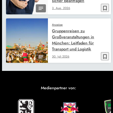
sicher beantragen
bookmark_border
3. Aug. 2026
Anzeige
Gruppenreisen zu
Großveranstaltungen in
München: Leitfaden für
Transport und Logistik
bookmark_border
30. Juli 2026
Medienpartner von: