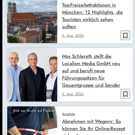
Top-Freizeitattraktionen in
München: 12 Highlights, die
Touristen wirklich sehen
sollten
bookmark_border
5. Aug. 2026
Max Schlereth stellt die
Localism Media GmbH neu
auf und beruft neue
Führungsspitzen für
Gesamtgruppe und Sender
bookmark_border
5. Aug. 2026
Bild von Bruno auf Pixabay
Anzeige
Abnehmen mit Wegovy: So
können Sie Ihr Online-Rezept