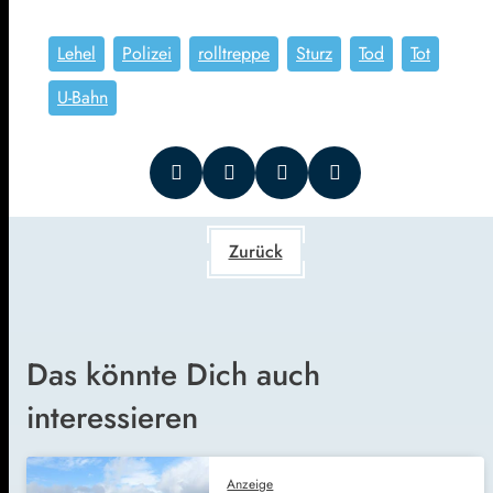
Lehel
Polizei
rolltreppe
Sturz
Tod
Tot
U-Bahn
Zurück
Das könnte Dich auch
interessieren
Anzeige