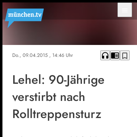
menu
headphones
chrome_reader_mode
bookmark_border
Do., 09.04.2015
, 14:46 Uhr
Lehel: 90-Jährige
verstirbt nach
Rolltreppensturz