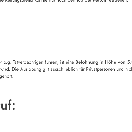
te Rettungsdienst konnte nur noch den Tod der Person feststellen.
r o.g. Tatverdächtigen führen, ist eine
Belohnung in Höhe von 5
wird. Die Auslobung gilt ausschließlich für Privatpersonen und nich
gehört.
uf: