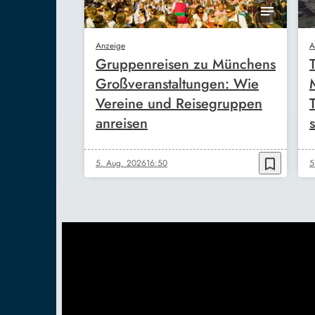
Anzeige
A
Gruppenreisen zu Münchens
Großveranstaltungen: Wie
Vereine und Reisegruppen
anreisen
s
bookmark_border
5. Aug. 2026
16:50
5