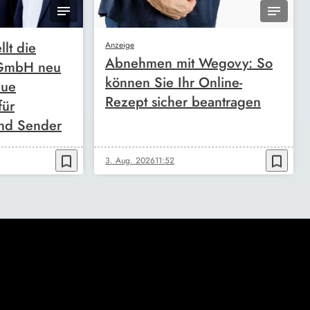
llt die
Anzeige
Abnehmen mit Wegovy: So
 GmbH neu
können Sie Ihr Online-
eue
Rezept sicher beantragen
für
nd Sender
bookmark_border
bookmark_border
3. Aug. 2026
11:52