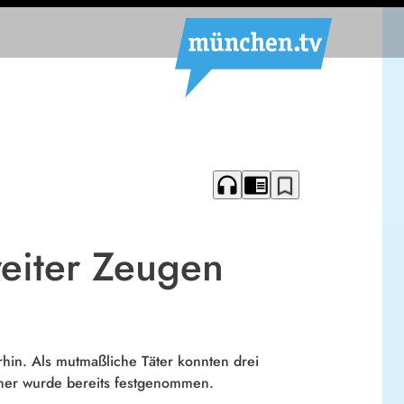
headphones
chrome_reader_mode
bookmark_border
weiter Zeugen
rhin. Als mutmaßliche Täter konnten drei
iner wurde bereits festgenommen.