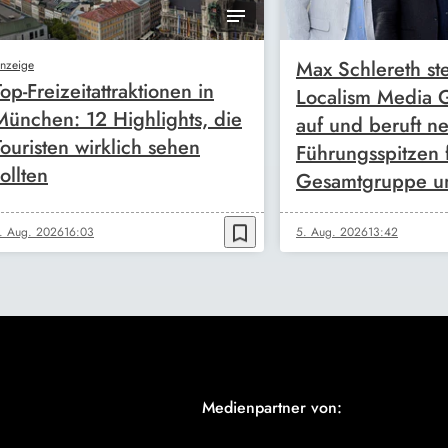
Max Schlereth ste
nzeige
Top-Freizeitattraktionen in
Localism Media
München: 12 Highlights, die
auf und beruft n
Touristen wirklich sehen
Führungsspitzen 
ollten
Gesamtgruppe u
bookmark_border
. Aug. 2026
16:03
5. Aug. 2026
13:42
Medienpartner von: