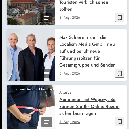
Touristen wirklich sehen
sollten
bookmark_border
5. Aug. 2026
Max Schlereth stellt die
Localism Media GmbH neu
auf und beruft neue
Führungsspitzen für
Gesamtgruppe und Sender
bookmark_border
5. Aug. 2026
Bild von Bruno auf Pixabay
Anzeige
Abnehmen mit Wegovy: So
können Sie Ihr Online-Rezept
sicher beantragen
bookmark_border
3. Aug. 2026