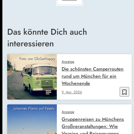
Das könnte Dich auch
interessieren
Foto von ClickerHappy
Anzeige
Die schönsten Camperrouten
rund um München für ein
Wochenende
bookmark_border
9. Apr. 2026
Johannes Plenio auf Pexels
Anzeige
Gruppenreisen zu Münchens
Großveranstaltungen: Wie
Vereine und Reisegruppen