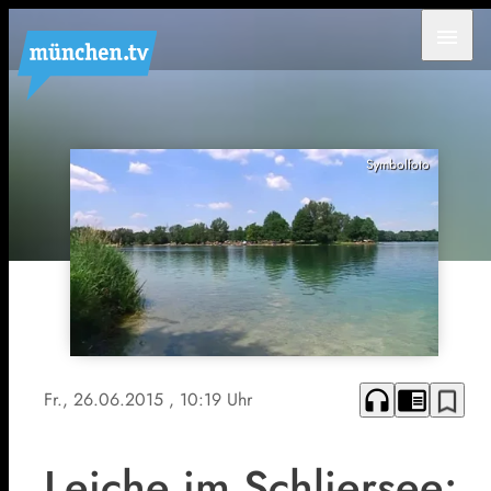
menu
Symbolfoto
headphones
chrome_reader_mode
bookmark_border
Fr., 26.06.2015
, 10:19 Uhr
Leiche im Schliersee: