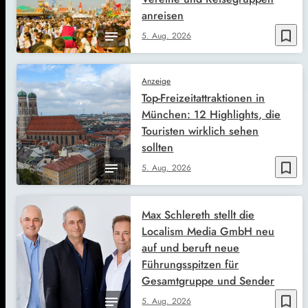
anreisen
bookmark_border
5. Aug. 2026
Anzeige
Top-Freizeitattraktionen in
München: 12 Highlights, die
Touristen wirklich sehen
sollten
bookmark_border
5. Aug. 2026
Max Schlereth stellt die
Localism Media GmbH neu
auf und beruft neue
Führungsspitzen für
Gesamtgruppe und Sender
bookmark_border
5. Aug. 2026