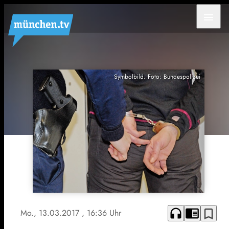
menu
Symbolbild. Foto: Bundespolizei
headphones
chrome_reader_mode
bookmark_border
Mo., 13.03.2017
, 16:36 Uhr