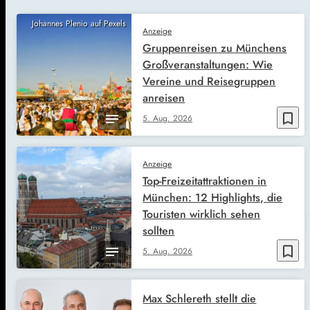
Johannes Plenio auf Pexels
Anzeige
Gruppenreisen zu Münchens
Großveranstaltungen: Wie
Vereine und Reisegruppen
anreisen
bookmark_border
5. Aug. 2026
Anzeige
Top-Freizeitattraktionen in
München: 12 Highlights, die
Touristen wirklich sehen
sollten
bookmark_border
5. Aug. 2026
Max Schlereth stellt die