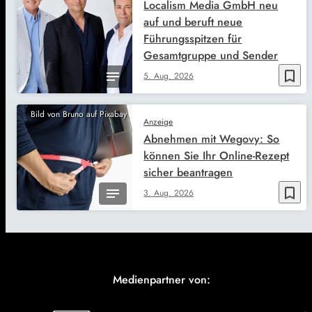
Localism Media GmbH neu
auf und beruft neue
Führungsspitzen für
Gesamtgruppe und Sender
bookmark_border
5. Aug. 2026
Bild von Bruno auf Pixabay
Anzeige
Abnehmen mit Wegovy: So
können Sie Ihr Online-Rezept
sicher beantragen
bookmark_border
3. Aug. 2026
Medienpartner von: