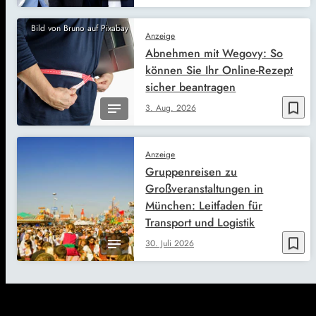
Bild von Bruno auf Pixabay
Anzeige
Abnehmen mit Wegovy: So
können Sie Ihr Online-Rezept
sicher beantragen
bookmark_border
3. Aug. 2026
Anzeige
Gruppenreisen zu
Großveranstaltungen in
München: Leitfaden für
Transport und Logistik
bookmark_border
30. Juli 2026