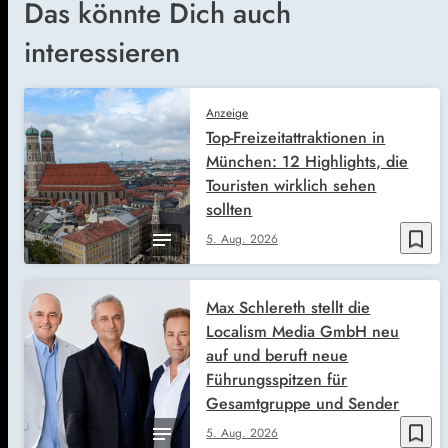
Das könnte Dich auch
interessieren
Anzeige
Top-Freizeitattraktionen in
München: 12 Highlights, die
Touristen wirklich sehen
sollten
bookmark_border
5. Aug. 2026
Max Schlereth stellt die
Localism Media GmbH neu
auf und beruft neue
Führungsspitzen für
Gesamtgruppe und Sender
bookmark_border
5. Aug. 2026