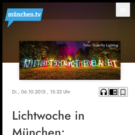
menu
Foto: Guerilla Lighting
headphones
chrome_reader_mode
bookmark_border
Di., 06.10.2015
, 15:32 Uhr
Lichtwoche in
München: