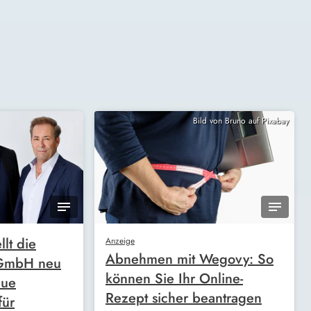
Bild von Bruno auf Pixabay
llt die
Anzeige
Abnehmen mit Wegovy: So
 GmbH neu
können Sie Ihr Online-
eue
Rezept sicher beantragen
für