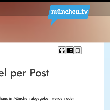
headphones
chrome_reader_mode
bookmark_border
el per Post
athaus in München abgegeben werden oder