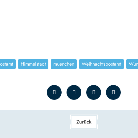
postamt
Himmelstadt
muenchen
Weihnachtspostamt
Wuns
Zurück