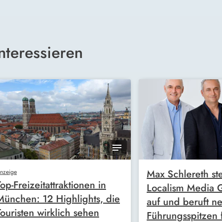
nteressieren
Max Schlereth ste
nzeige
Top-Freizeitattraktionen in
Localism Media
München: 12 Highlights, die
auf und beruft n
Touristen wirklich sehen
Führungsspitzen 