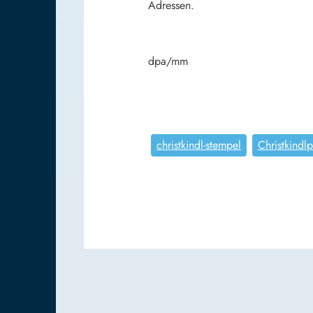
Adressen.
dpa/mm
christkindl-stempel
Christkindl