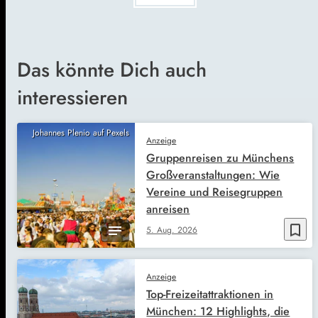
Das könnte Dich auch
interessieren
Johannes Plenio auf Pexels
Anzeige
Gruppenreisen zu Münchens
Großveranstaltungen: Wie
Vereine und Reisegruppen
anreisen
bookmark_border
5. Aug. 2026
Anzeige
Top-Freizeitattraktionen in
München: 12 Highlights, die