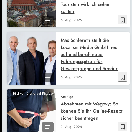
Touristen wirklich sehen
sollten
bookmark_border
5. Aug. 2026
Max Schlereth stellt die
Localism Media GmbH neu
auf und beruft neue
Führungsspitzen für
Gesamtgruppe und Sender
bookmark_border
5. Aug. 2026
Bild von Bruno auf Pixabay
Anzeige
Abnehmen mit Wegovy: So
können Sie Ihr Online-Rezept
sicher beantragen
bookmark_border
3. Aug. 2026