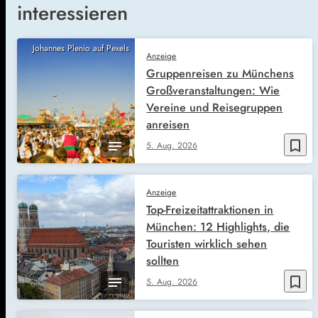
interessieren
Johannes Plenio auf Pexels
Anzeige
Gruppenreisen zu Münchens
Großveranstaltungen: Wie
Vereine und Reisegruppen
anreisen
bookmark_border
5. Aug. 2026
Anzeige
Top-Freizeitattraktionen in
München: 12 Highlights, die
Touristen wirklich sehen
sollten
bookmark_border
5. Aug. 2026