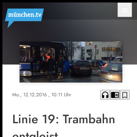
menu
headphones
chrome_reader_mode
bookmark_border
Mo., 12.12.2016
, 10:11 Uhr
Linie 19: Trambahn
entgleist