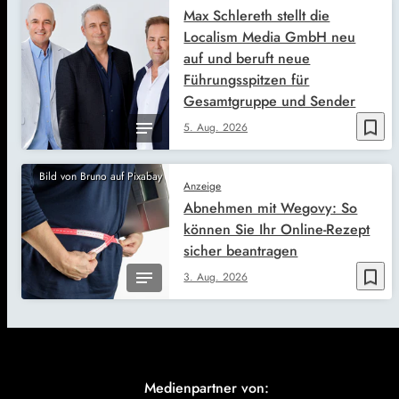
Max Schlereth stellt die
Localism Media GmbH neu
auf und beruft neue
Führungsspitzen für
Gesamtgruppe und Sender
bookmark_border
5. Aug. 2026
Bild von Bruno auf Pixabay
Anzeige
Abnehmen mit Wegovy: So
können Sie Ihr Online-Rezept
sicher beantragen
bookmark_border
3. Aug. 2026
Medienpartner von: