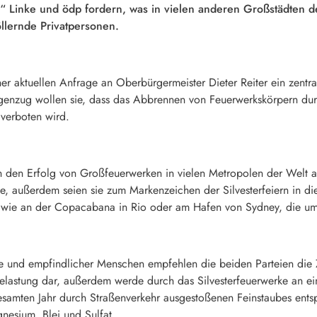
g!“ Linke und ödp fordern, was in vielen anderen Großstädten d
öllernde Privatpersonen.
er aktuellen Anfrage an Oberbürgermeister Dieter Reiter ein zentra
genzug wollen sie, dass das Abbrennen von Feuerwerkskörpern durc
 verboten wird.
 den Erfolg von Großfeuerwerken in vielen Metropolen der Welt an. 
e, außerdem seien sie zum Markenzeichen der Silvesterfeiern in d
n wie an der Copacabana in Rio oder am Hafen von Sydney, die u
re und empfindlicher Menschen empfehlen die beiden Parteien die 
Belastung dar, außerdem werde durch das Silvesterfeuerwerke an e
gesamten Jahr durch Straßenverkehr ausgestoßenen Feinstaubes ent
nesium, Blei und Sulfat.