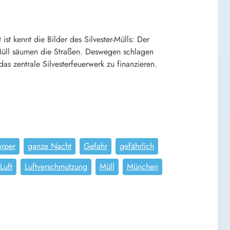
st kennt die Bilder des Silvester-Mülls: Der
 Müll säumen die Straßen. Deswegen schlagen
s zentrale Silvesterfeuerwerk zu finanzieren.
örper
ganze Nacht
Gefahr
gefährlich
Luft
Luftverschmutzung
Müll
München