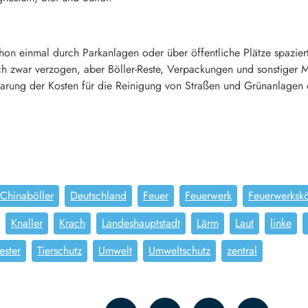
on einmal durch Parkanlagen oder über öffentliche Plätze spaziert i
ch zwar verzogen, aber Böller-Reste, Verpackungen und sonstiger
arung der Kosten für die Reinigung von Straßen und Grünanlagen da
Chinaböller
Deutschland
Feuer
Feuerwerk
Feuerwerksk
Knaller
Krach
Landeshauptstadt
Lärm
Laut
linke
ester
Tierschutz
Umwelt
Umweltschutz
zentral