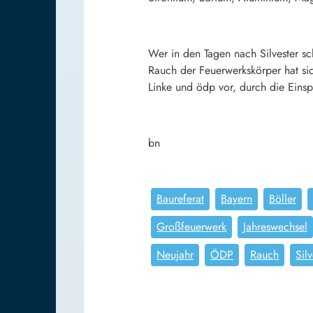
Wer in den Tagen nach Silvester sch
Rauch der Feuerwerkskörper hat si
Linke und ödp vor, durch die Einsp
bn
Baureferat
Bayern
Böller
Großfeuerwerk
Jahreswechsel
Neujahr
ÖDP
Rauch
Silv