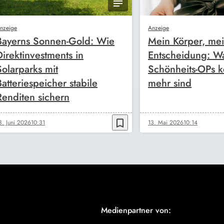
nzeige
Anzeige
Bayerns Sonnen-Gold: Wie
Mein Körper, me
Direktinvestments in
Entscheidung: W
Solarparks mit
Schönheits-OPs k
Batteriespeicher stabile
mehr sind
Renditen sichern
bookmark_border
8. Juni 2026
10:31
13. Mai 2026
10:14
Medienpartner von: