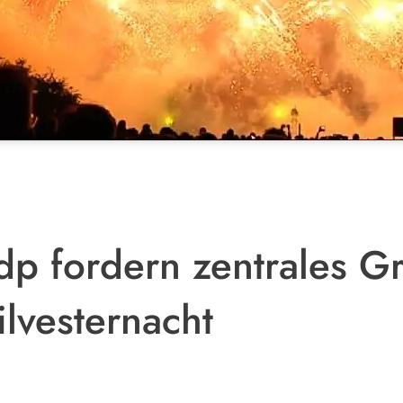
dp fordern zentrales G
lvesternacht