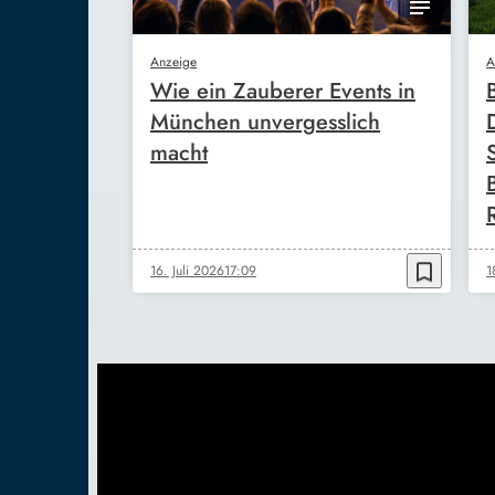
Anzeige
A
Wie ein Zauberer Events in
München unvergesslich
macht
bookmark_border
16. Juli 2026
17:09
1