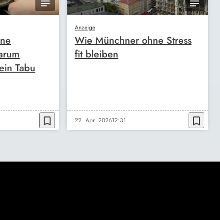
Anzeige
ine
Wie Münchner ohne Stress
arum
fit bleiben
ein Tabu
bookmark_border
bookmark_border
22. Apr. 2026
12:31