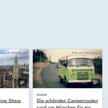
Prakhyath DESHPANDE
Foto von ClickerHappy
Anzeige
ne Stress
Die schönsten Camperrouten
rund um München für ein