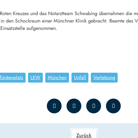
Roten Kreuzes und das Notarztteam Schwabing übernahmen die med
in den Schockraum einer Münchner Klinik gebracht. Beamte des V
 Einsatzstelle aufgenommen.
fürstenplatz
LKW
München
Unfall
Verletzung
Zurück