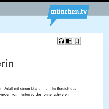
headphones
chrome_reader_mode
bookmark_border
rin
 Unfall mit einem Lkw erlitten. Im Bereich des
e wurden vom Hinterrad des tonnenschweren