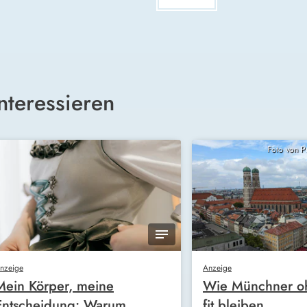
nteressieren
Foto von 
nzeige
Anzeige
Mein Körper, meine
Wie Münchner oh
Entscheidung: Warum
fit bleiben