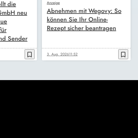
llt die
Anzeige
Abnehmen mit Wegovy: So
 GmbH neu
können Sie Ihr Online-
eue
Rezept sicher beantragen
für
nd Sender
bookmark_border
bookmark_border
3. Aug. 2026
11:52