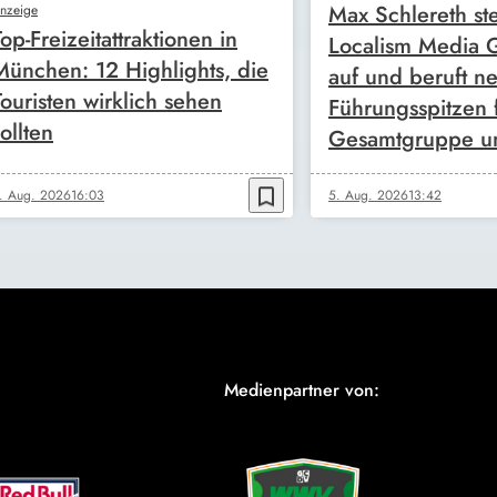
Max Schlereth ste
nzeige
Top-Freizeitattraktionen in
Localism Media
München: 12 Highlights, die
auf und beruft n
Touristen wirklich sehen
Führungsspitzen 
ollten
Gesamtgruppe u
bookmark_border
. Aug. 2026
16:03
5. Aug. 2026
13:42
Medienpartner von: