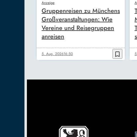
Anzeige
A
Gruppenreisen zu Münchens
Großveranstaltungen: Wie
Vereine und Reisegruppen
anreisen
s
bookmark_border
5. Aug. 2026
16:50
5