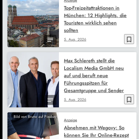
Anzeige
Top-Freizeitattraktionen in
München: 12 Highlights, die
Touristen wirklich sehen
sollten
bookmark_border
5. Aug. 2026
Max Schlereth stellt die
Localism Media GmbH neu
auf und beruft neue
Führungsspitzen für
Gesamtgruppe und Sender
bookmark_border
5. Aug. 2026
Bild von Bruno auf Pixabay
Anzeige
Abnehmen mit Wegovy: So
können Sie Ihr Online-Rezept