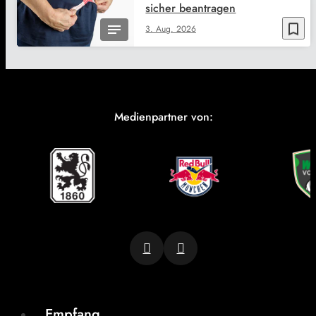
sicher beantragen
bookmark_border
3. Aug. 2026
Medienpartner von:
Empfang