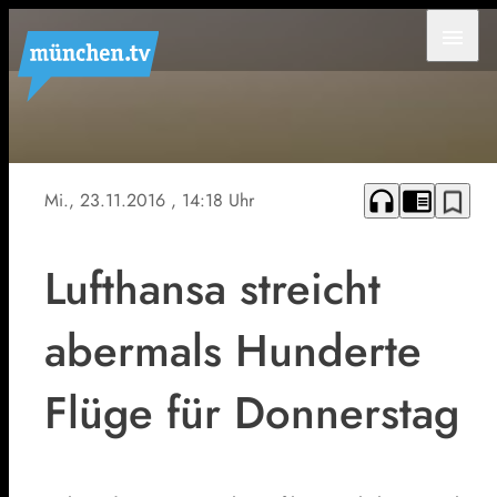
menu
headphones
chrome_reader_mode
bookmark_border
Mi., 23.11.2016
, 14:18 Uhr
Lufthansa streicht
abermals Hunderte
Flüge für Donnerstag