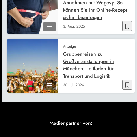
Abnehmen mit Wegovy: So
können Sie Ihr Online-Rezept
sicher beantragen
bookmark_border
3. Aug. 2026
Anzeige
Gruppenreisen zu
Großveranstaltungen in
München: Leitfaden für
Transport und Logistik
bookmark_border
30. Juli 2026
Medienpartner von: