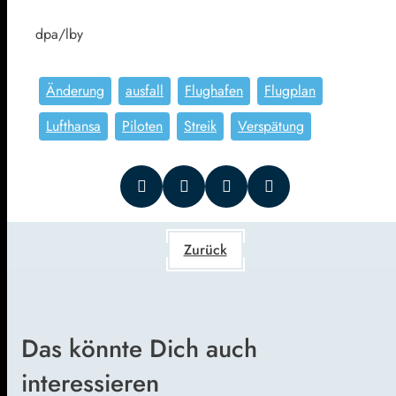
dpa/lby
Änderung
ausfall
Flughafen
Flugplan
Lufthansa
Piloten
Streik
Verspätung
Zurück
Das könnte Dich auch
interessieren