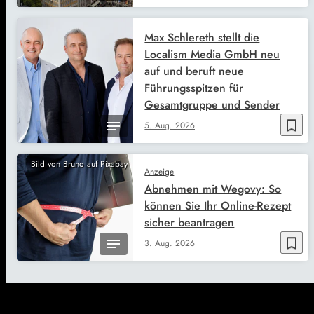
Max Schlereth stellt die
Localism Media GmbH neu
auf und beruft neue
Führungsspitzen für
Gesamtgruppe und Sender
bookmark_border
5. Aug. 2026
Bild von Bruno auf Pixabay
Anzeige
Abnehmen mit Wegovy: So
können Sie Ihr Online-Rezept
sicher beantragen
bookmark_border
3. Aug. 2026