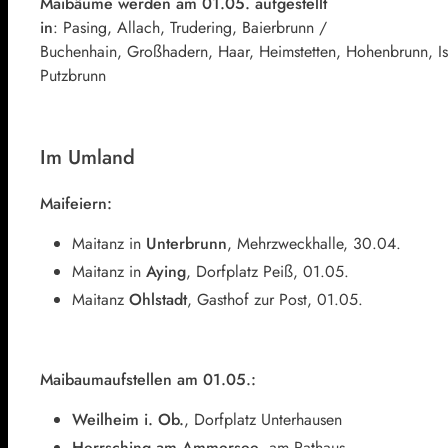
Maibäume werden am 01.05. aufgestellt
in
: Pasing, Allach, Trudering, Baierbrunn /
Buchenhain, Großhadern, Haar, Heimstetten, Hohenbrunn, I
Putzbrunn
Im Umland
Maifeiern:
Maitanz in
Unterbrunn
, Mehrzweckhalle, 30.04.
Maitanz in
Aying
, Dorfplatz Peiß, 01.05.
Maitanz
Ohlstadt
, Gasthof zur Post, 01.05.
Maibaumaufstellen am 01.05.:
Weilheim i. Ob.
, Dorfplatz Unterhausen
Herrsching am Ammersee
, am Rathaus