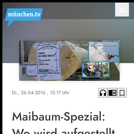
menu
Am 1. Mai dreht sich alles rund um den Maibaum.
headphones
chrome_reader_mode
bookmark_border
Di., 26.04.2016
, 15:17 Uhr
Maibaum-Spezial:
Wo wird aufgestellt,