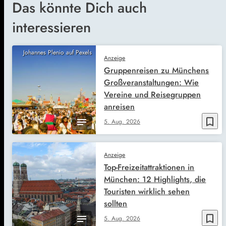
Das könnte Dich auch
interessieren
Johannes Plenio auf Pexels
Anzeige
Gruppenreisen zu Münchens
Großveranstaltungen: Wie
Vereine und Reisegruppen
anreisen
bookmark_border
5. Aug. 2026
Anzeige
Top-Freizeitattraktionen in
München: 12 Highlights, die
Touristen wirklich sehen
sollten
bookmark_border
5. Aug. 2026