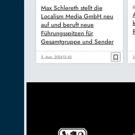
Max Schlereth stellt die
A
Localism Media GmbH neu
auf und beruft neue
Führungsspitzen für
Gesamtgruppe und Sender
bookmark_border
5. Aug. 2026
13:42
3