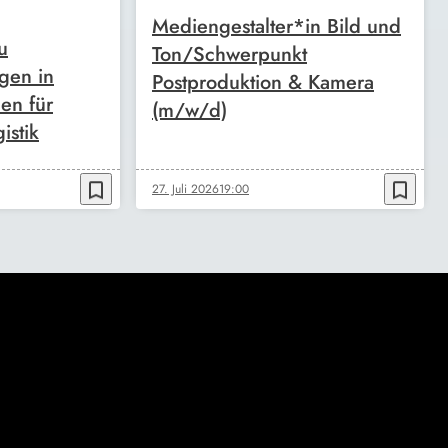
Mediengestalter*in Bild und
u
Ton/Schwerpunkt
gen in
Postproduktion & Kamera
en für
(m/w/d)
istik
bookmark_border
bookmark_border
27. Juli 2026
19:00