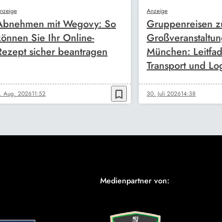
nzeige
Anzeige
Abnehmen mit Wegovy: So
Gruppenreisen z
können Sie Ihr Online-
Großveranstaltun
Rezept sicher beantragen
München: Leitfad
Transport und Log
bookmark_border
. Aug. 2026
11:52
30. Juli 2026
14:38
Medienpartner von: