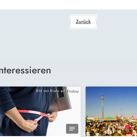
Zurück
nteressieren
Bild von Bruno auf Pixabay