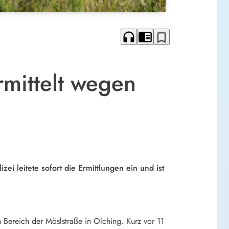
headphones
chrome_reader_mode
bookmark_border
rmittelt wegen
ei leitete sofort die Ermittlungen ein und ist
 Bereich der Möslstraße in Olching. Kurz vor 11