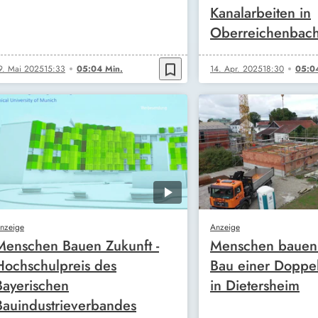
Kanalarbeiten in
Oberreichenbac
bookmark_border
9. Mai 2025
15:33
05:04 Min.
14. Apr. 2025
18:30
05:0
nzeige
Anzeige
Menschen Bauen Zukunft -
Menschen bauen 
Hochschulpreis des
Bau einer Doppel
Bayerischen
in Dietersheim
Bauindustrieverbandes