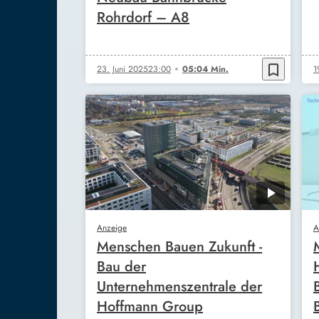
Rohrdorf – A8
bookmark_border
23. Juni 2025
23:00
05:04 Min.
1
Anzeige
A
Menschen Bauen Zukunft -
Bau der
Unternehmenszentrale der
Hoffmann Group