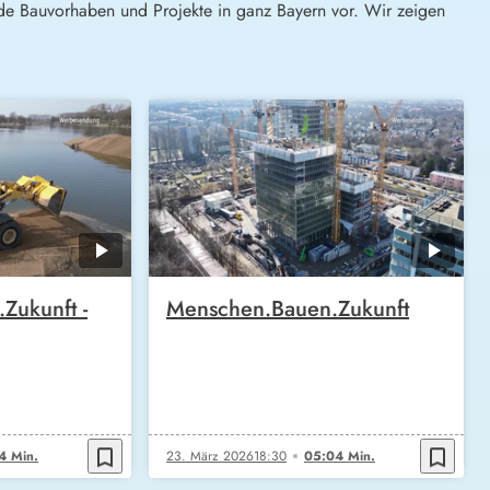
ende Bauvorhaben und Projekte in ganz Bayern vor. Wir zeigen
Zukunft -
Menschen.Bauen.Zukunft
bookmark_border
bookmark_border
4 Min.
23. März 2026
18:30
05:04 Min.