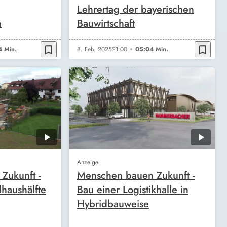
Lehrertag der bayerischen
h
Bauwirtschaft
bookmark_border
bookmark_border
4 Min.
8. Feb. 2025
21:00
05:04 Min.
Anzeige
Zukunft -
Menschen bauen Zukunft -
haushälfte
Bau einer Logistikhalle in
Hybridbauweise