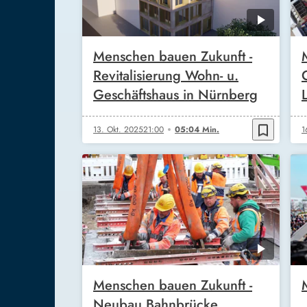
Menschen bauen Zukunft -
Revitalisierung Wohn- u.
Geschäftshaus in Nürnberg
bookmark_border
13. Okt. 2025
21:00
05:04 Min.
1
Menschen bauen Zukunft -
Neubau Bahnbrücke