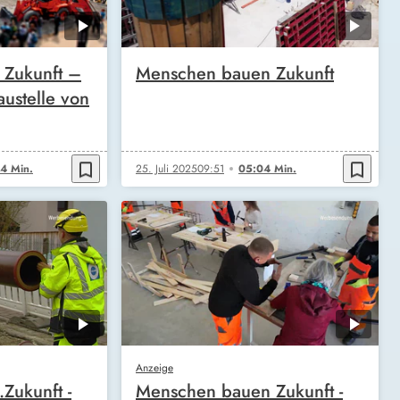
Zukunft –
Menschen bauen Zukunft
austelle von
bookmark_border
bookmark_border
4 Min.
25. Juli 2025
09:51
05:04 Min.
Anzeige
Zukunft -
Menschen bauen Zukunft -