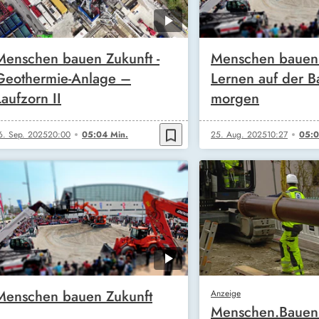
Menschen bauen Zukunft -
Menschen bauen 
Geothermie-Anlage –
Lernen auf der B
Laufzorn II
morgen
bookmark_border
6. Sep. 2025
20:00
05:04 Min.
25. Aug. 2025
10:27
05:0
Menschen bauen Zukunft
Anzeige
Menschen.Bauen.