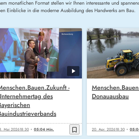
diesem monatlichen Format stellen wir Ihnen interessante und spann
ben Einblicke in die moderne Ausbildung des Handwerks am Bau.
Menschen.Bauen.Zukunft -
Menschen.Bauen.
Unternehmertag des
Donauausbau
Bayerischen
Bauindustrieverbands
bookmark_border
8. Mai 2026
18:30
05:04 Min.
20. Apr. 2026
18:30
05:0