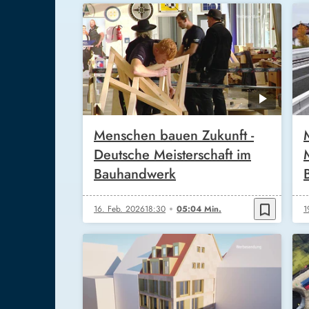
Menschen bauen Zukunft -
Deutsche Meisterschaft im
Bauhandwerk
bookmark_border
16. Feb. 2026
18:30
05:04 Min.
1