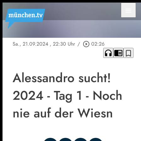
menu
Sa., 21.09.2024
, 22:30 Uhr
/
play_circle_outline
02:26
headphones
chrome_reader_mode
bookmark_border
Alessandro sucht!
2024 - Tag 1 - Noch
nie auf der Wiesn