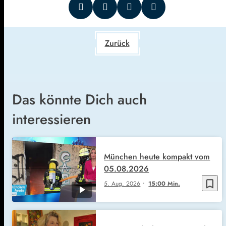
Zurück
Das könnte Dich auch
interessieren
München heute kompakt vom
05.08.2026
bookmark_border
5. Aug. 2026
15:00 Min.