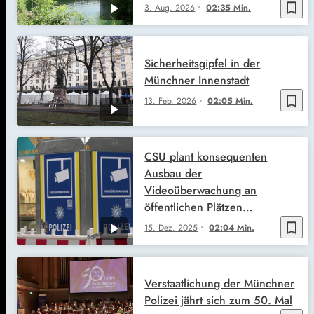
bookmark_border
3. Aug. 2026
02:35 Min.
Sicherheitsgipfel in der
Münchner Innenstadt
bookmark_border
13. Feb. 2026
02:05 Min.
CSU plant konsequenten
Ausbau der
Videoüberwachung an
öffentlichen Plätzen…
bookmark_border
15. Dez. 2025
02:04 Min.
Verstaatlichung der Münchner
Polizei jährt sich zum 50. Mal