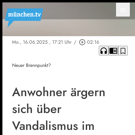
menu
Mo., 16.06.2025
, 17:21 Uhr
/
play_circle_outline
02:16
headphones
chrome_reader_mode
bookmark_border
Neuer Brennpunkt?
Anwohner ärgern
sich über
Vandalismus im