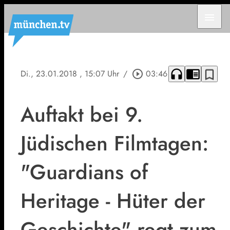
menu
headphones
chrome_reader_mode
bookmark_border
Di., 23.01.2018
, 15:07 Uhr
/
play_circle_outline
03:46
Auftakt bei 9.
Jüdischen Filmtagen:
"Guardians of
Heritage - Hüter der
Geschichte" regt zum