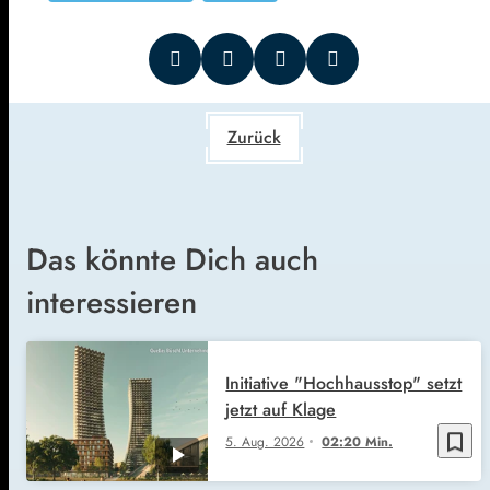
Zurück
Das könnte Dich auch
interessieren
Initiative "Hochhausstop" setzt
jetzt auf Klage
bookmark_border
5. Aug. 2026
02:20 Min.