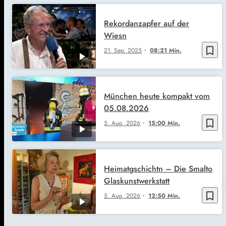
Rekordanzapfer auf der
Wiesn
bookmark_border
21. Sep. 2025
08:21 Min.
München heute kompakt vom
05.08.2026
bookmark_border
5. Aug. 2026
15:00 Min.
Heimatgschichtn – Die Smalto
Glaskunstwerkstatt
bookmark_border
5. Aug. 2026
12:50 Min.