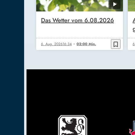
Das Wetter vom 6.08.2026
bookmark_border
6. Aug. 2026
16:34
02:00 Min.
6