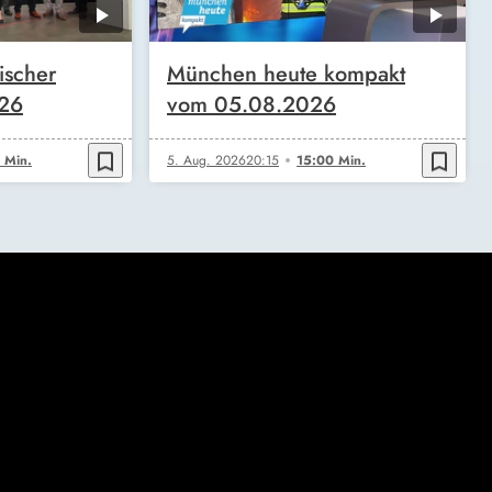
ischer
München heute kompakt
026
vom 05.08.2026
bookmark_border
bookmark_border
 Min.
5. Aug. 2026
20:15
15:00 Min.