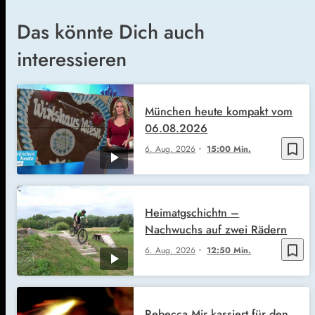
Das könnte Dich auch
interessieren
München heute kompakt vom
06.08.2026
bookmark_border
6. Aug. 2026
15:00 Min.
Heimatgschichtn –
Nachwuchs auf zwei Rädern
bookmark_border
6. Aug. 2026
12:50 Min.
Rebecca Mir kassiert für den