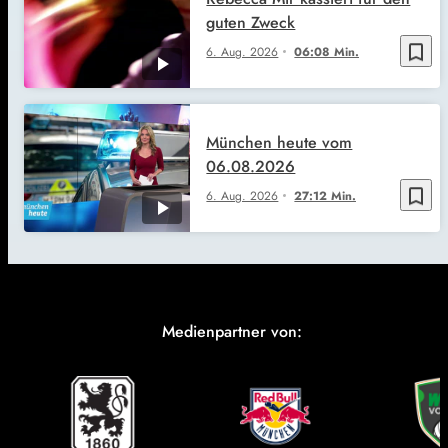
guten Zweck
bookmark_border
6. Aug. 2026
06:08 Min.
München heute vom
06.08.2026
bookmark_border
6. Aug. 2026
27:12 Min.
Medienpartner von: