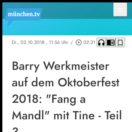
menu
headphones
chrome_reader_mode
bookmark_border
Di., 02.10.2018
, 11:56 Uhr
/
play_circle_outline
02:21
Barry Werkmeister
auf dem Oktoberfest
2018: "Fang a
Mandl" mit Tine - Teil
3