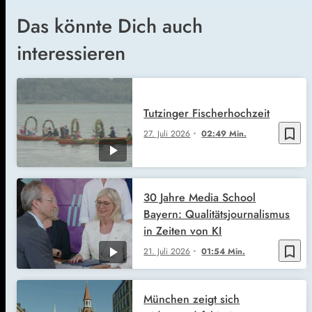
Das könnte Dich auch
interessieren
Tutzinger Fischerhochzeit
bookmark_border
27. Juli 2026
02:49 Min.
30 Jahre Media School
Bayern: Qualitätsjournalismus
in Zeiten von KI
bookmark_border
21. Juli 2026
01:54 Min.
München zeigt sich