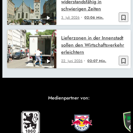
widerstandsfähig in
schwierigen Zeiten
bookmark_border
3. Juli 2026
02:06 Min.
Lieferzonen in der Innenstadt
sollen den Wirtschaftsverkehr
erleichtern
bookmark_border
22. Juni 2026
02:07 Min.
Medienpartner von: