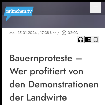
menu
Mo., 15.01.2024
, 17:38 Uhr
/
play_circle_outline
02:03
headphones
chrome_reader_mode
bookmark_border
Bauernproteste –
Wer profitiert von
den Demonstrationen
der Landwirte