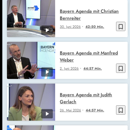
Bayern Agenda mit Christian
Bernreiter
bookmark_border
30. Juni 2026
42:50 Min.
Bayern Agenda mit Manfred
Weber
bookmark_border
2. Juni 2026
44:57 Min.
Bayern Agenda mit Judith
Gerlach
bookmark_border
26. Mai 2026
44:57 Min.