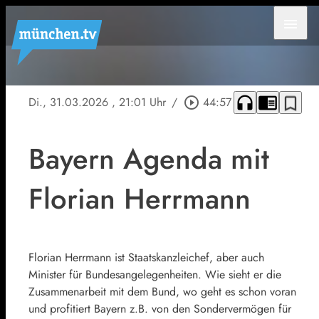
menu
headphones
chrome_reader_mode
bookmark_border
Di., 31.03.2026
, 21:01 Uhr
/
play_circle_outline
44:57
Bayern Agenda mit
Florian Herrmann
Florian Herrmann ist Staatskanzleichef, aber auch
Minister für Bundesangelegenheiten. Wie sieht er die
Zusammenarbeit mit dem Bund, wo geht es schon voran
und profitiert Bayern z.B. von den Sondervermögen für