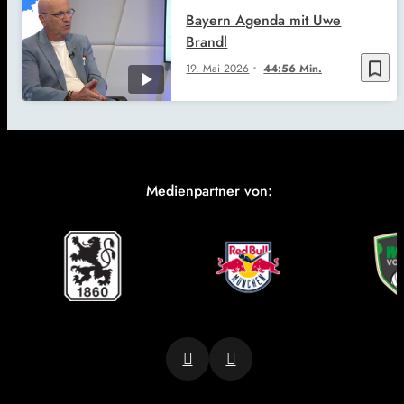
Bayern Agenda mit Uwe
Brandl
bookmark_border
19. Mai 2026
44:56 Min.
Medienpartner von: