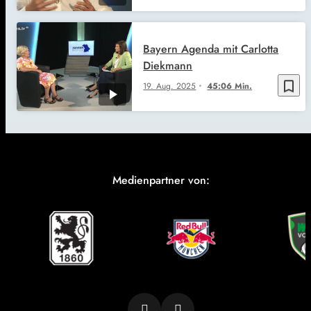
Bayern Agenda mit Carlotta
Diekmann
bookmark_border
19. Aug. 2025
45:06 Min.
Medienpartner von: