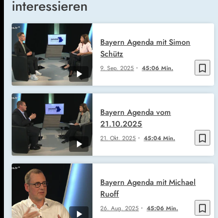
interessieren
Bayern Agenda mit Simon
Schütz
bookmark_border
9. Sep. 2025
45:06 Min.
Bayern Agenda vom
21.10.2025
bookmark_border
21. Okt. 2025
45:04 Min.
Bayern Agenda mit Michael
Ruoff
bookmark_border
26. Aug. 2025
45:06 Min.