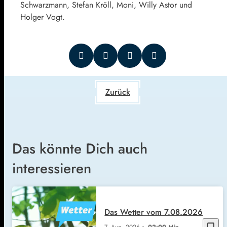
Schwarzmann, Stefan Kröll, Moni, Willy Astor und
Holger Vogt.
Zurück
Das könnte Dich auch
interessieren
Das Wetter vom 7.08.2026
bookmark_border
7. Aug. 2026
02:00 Min.