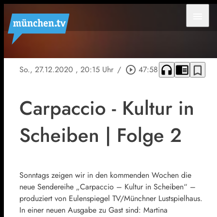
menu
headphones
chrome_reader_mode
bookmark_border
So., 27.12.2020
, 20:15 Uhr
/
play_circle_outline
47:58
Carpaccio - Kultur in
Scheiben | Folge 2
Sonntags zeigen wir in den kommenden Wochen die
neue Sendereihe „Carpaccio – Kultur in Scheiben“ –
produziert von Eulenspiegel TV/Münchner Lustspielhaus.
In einer neuen Ausgabe zu Gast sind: Martina