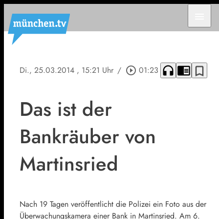
menu
headphones
chrome_reader_mode
bookmark_border
Di., 25.03.2014
, 15:21 Uhr
/
play_circle_outline
01:23
Das ist der
Bankräuber von
Martinsried
Nach 19 Tagen veröffentlicht die Polizei ein Foto aus der
Überwachungskamera einer Bank in Martinsried. Am 6.