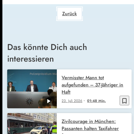
Zurück
Das könnte Dich auch
interessieren
Vermisster Mann tot
aufgefunden – 37-Jähriger in
Haft
bookmark_border
23. Juli 2026
01:48 Min.
Zivilcourage in München:
Passanten halten Taxifahrer