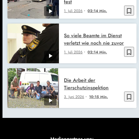
fest
bookmark_border
1. Juli 2026
02:14 Min.
So viele Beamte im Dienst
verletzt wie noch nie zuvor
bookmark_border
1. Juli 2026
02:14 Min.
Die Arbeit der
Tierschutzinspektion
bookmark_border
3. Juni 2026
10:15 Min.
Medienpartner von: