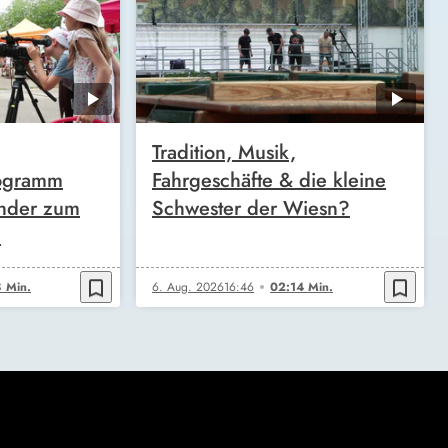
Tradition, Musik,
ogramm
Fahrgeschäfte & die kleine
inder zum
Schwester der Wiesn?
n
bookmark_border
bookmark_border
 Min.
6. Aug. 2026
16:46
02:14 Min.