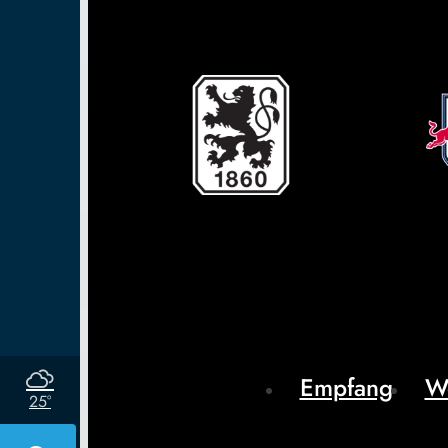
Empfang
W
25°