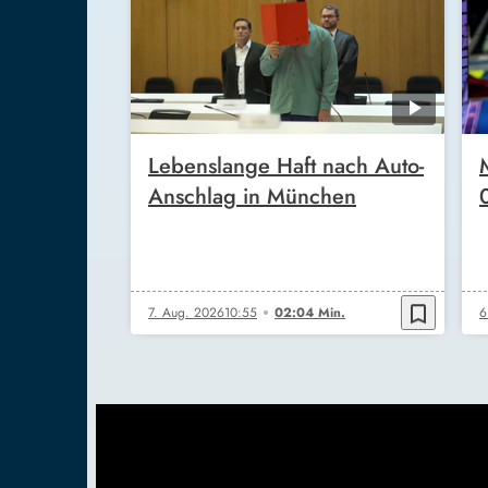
Lebenslange Haft nach Auto-
Anschlag in München
bookmark_border
7. Aug. 2026
10:55
02:04 Min.
6