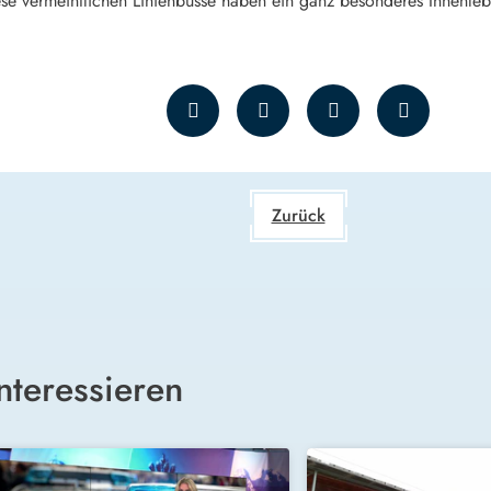
ese vermeintlichen Linienbusse haben ein ganz besonderes Innenle
Zurück
nteressieren