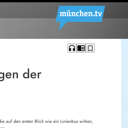
headphones
chrome_reader_mode
bookmark_border
gen der
e auf den ersten Blick wie ein Linienbus wirken,