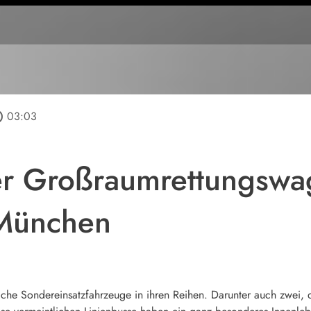
tline
03:03
er Großraumrettungswa
München
he Sondereinsatzfahrzeuge in ihren Reihen. Darunter auch zwei, di