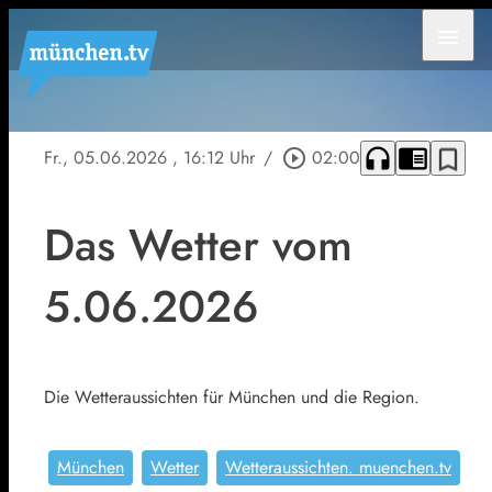
menu
headphones
chrome_reader_mode
bookmark_border
Fr., 05.06.2026
, 16:12 Uhr
/
play_circle_outline
02:00
Das Wetter vom
5.06.2026
Die Wetteraussichten für München und die Region.
München
Wetter
Wetteraussichten. muenchen.tv