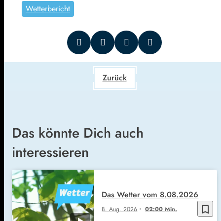
Wetterbericht
Zurück
Das könnte Dich auch
interessieren
Das Wetter vom 8.08.2026
bookmark_border
8. Aug. 2026
02:00 Min.