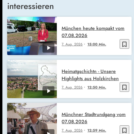
interessieren
München heute kompakt vom
07.08.2026
bookmark_border
7. Aug. 2026
15:00 Min.
Heimatgschichtn - Unsere
Highlights aus Holzkirchen
bookmark_border
7. Aug. 2026
12:50 Min.
Münchner Stadtrundgang vom
07.08.2026
bookmark_border
7. Aug. 2026
12:59 Min.