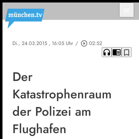
menu
Di., 24.03.2015
, 16:05 Uhr
/
play_circle_outline
02:52
headphones
chrome_reader_mode
bookmark_border
Der
Katastrophenraum
der Polizei am
Flughafen