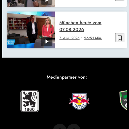
München heute vom
07.08.2026
bookmark_border
7. Aug. 2026
26:51 Min.
Medienpartner von: