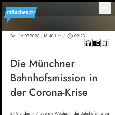
menu
Do., 16.07.2020
, 18:40 Uhr
/
play_circle_outline
02:23
headphones
chrome_reader_mode
bookmark_border
Die Münchner
Bahnhofsmission in
der Corona-Krise
24 Stunden – 7 Tage die Woche. In der Bahnhofsmission