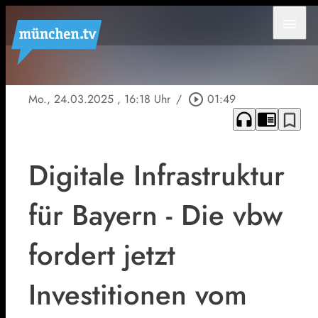
menu
Mo., 24.03.2025
, 16:18 Uhr
/
play_circle_outline
01:49
headphones
chrome_reader_mode
bookmark_border
Digitale Infrastruktur
für Bayern - Die vbw
fordert jetzt
Investitionen vom