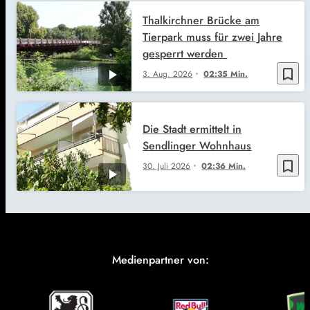
Thalkirchner Brücke am
Tierpark muss für zwei Jahre
gesperrt werden
bookmark_border
3. Aug. 2026
02:35 Min.
Die Stadt ermittelt in
Sendlinger Wohnhaus
bookmark_border
30. Juli 2026
02:36 Min.
Medienpartner von: