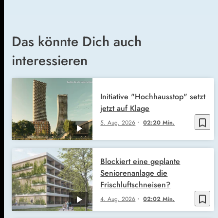
Das könnte Dich auch
interessieren
Initiative "Hochhausstop" setzt
jetzt auf Klage
bookmark_border
5. Aug. 2026
02:20 Min.
Blockiert eine geplante
Seniorenanlage die
Frischluftschneisen?
bookmark_border
4. Aug. 2026
02:02 Min.