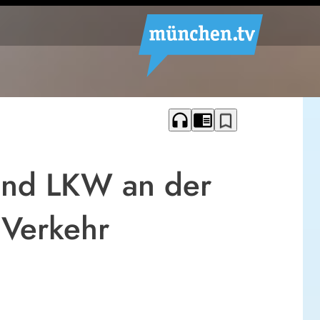
headphones
chrome_reader_mode
bookmark_border
 und LKW an der
 Verkehr