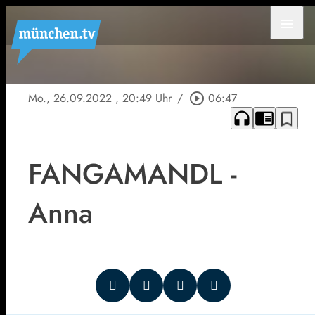
menu
Mo., 26.09.2022
, 20:49 Uhr
/
play_circle_outline
06:47
headphones
chrome_reader_mode
bookmark_border
FANGAMANDL -
Anna