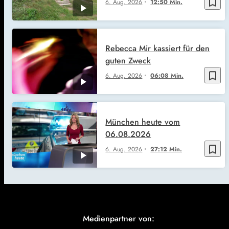
bookmark_border
6. Aug. 2026
12:50 Min.
Rebecca Mir kassiert für den
guten Zweck
bookmark_border
6. Aug. 2026
06:08 Min.
München heute vom
06.08.2026
bookmark_border
6. Aug. 2026
27:12 Min.
Medienpartner von: