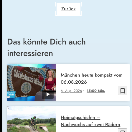
Zurück
Das könnte Dich auch
interessieren
München heute kompakt vom
06.08.2026
bookmark_border
6. Aug. 2026
15:00 Min.
Heimatgschichtn –
Nachwuchs auf zwei Rädern