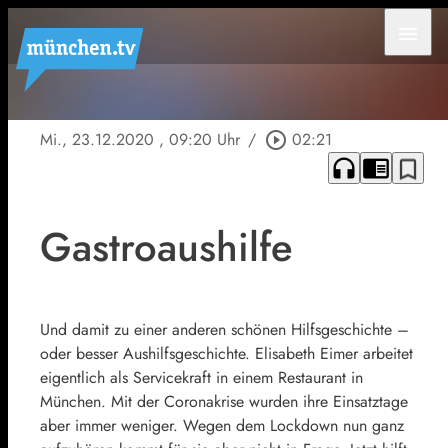
menu
Mi., 23.12.2020
, 09:20 Uhr
/
play_circle_outline
02:21
headphones
chrome_reader_mode
bookmark_border
Gastroaushilfe
Und damit zu einer anderen schönen Hilfsgeschichte –
oder besser Aushilfsgeschichte. Elisabeth Eimer arbeitet
eigentlich als Servicekraft in einem Restaurant in
München. Mit der Coronakrise wurden ihre Einsatztage
aber immer weniger. Wegen dem Lockdown nun ganz