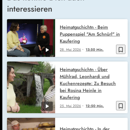
interessieren
Heimatgschichtn - Beim
Puppenspiel "Am Schnürl" in
Kaufering
bookmark_border
28. Mai 2026
13:50 Min.
Heimatgschichtn - Über
Mühlrad, Leonhardi und
Kuchenrezepte: Zu Besuch
bei Rosina Heinle in
Kaufering
bookmark_border
25. Mai 2026
12:50 Min.
Heimatgschichtn - In der