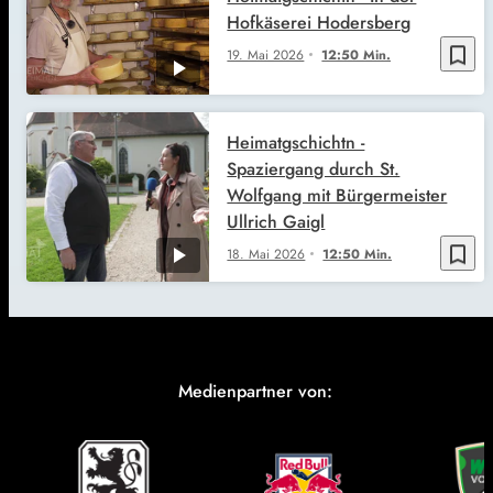
Hofkäserei Hodersberg
bookmark_border
19. Mai 2026
12:50 Min.
Heimatgschichtn -
Spaziergang durch St.
Wolfgang mit Bürgermeister
Ullrich Gaigl
bookmark_border
18. Mai 2026
12:50 Min.
Medienpartner von: