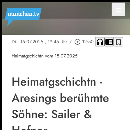
menu
headphones
chrome_reader_mode
bookmark_border
Di., 15.07.2025
, 19:45 Uhr
/
play_circle_outline
12:50
Heimatgschichtn vom 15.07.2025
Heimatgschichtn -
Aresings berühmte
Söhne: Sailer &