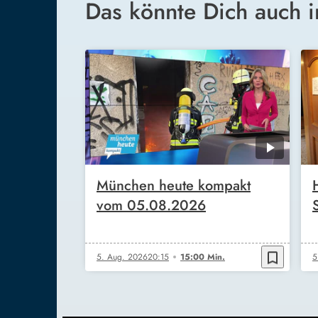
Das könnte Dich auch i
München heute kompakt
vom 05.08.2026
bookmark_border
5. Aug. 2026
20:15
15:00 Min.
5