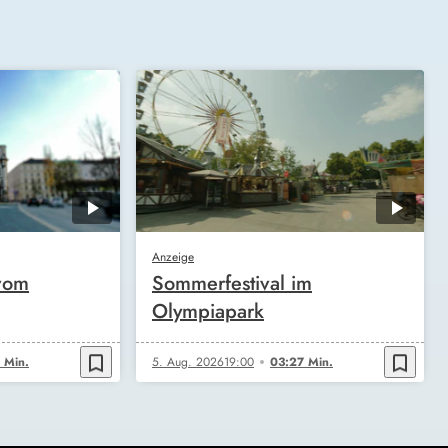
Anzeige
vom
Sommerfestival im
Olympiapark
bookmark_border
bookmark_border
 Min.
5. Aug. 2026
19:00
03:27 Min.