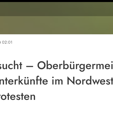
line
02:01
ucht – Oberbürgermeis
unterkünfte im Nordwes
otesten