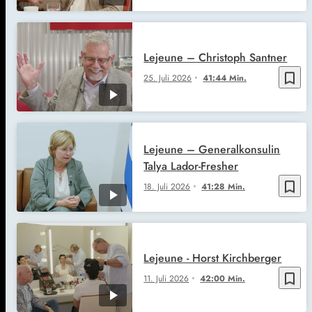
Lejeune – Christoph Santner
bookmark_border
25. Juli 2026
41:44 Min.
Lejeune – Generalkonsulin
Talya Lador-Fresher
bookmark_border
18. Juli 2026
41:28 Min.
Lejeune - Horst Kirchberger
bookmark_border
11. Juli 2026
42:00 Min.