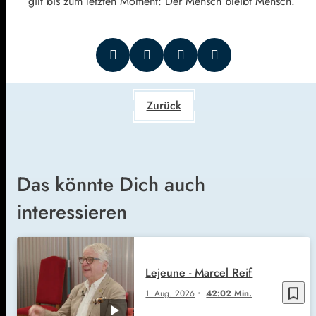
gilt bis zum letzten Moment: Der Mensch bleibt Mensch.
Zurück
Das könnte Dich auch
interessieren
Lejeune - Marcel Reif
bookmark_border
1. Aug. 2026
42:02 Min.