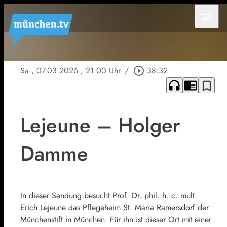
menu
Sa., 07.03.2026
, 21:00 Uhr
/
play_circle_outline
38:32
headphones
chrome_reader_mode
bookmark_border
Lejeune – Holger
Damme
In dieser Sendung besucht Prof. Dr. phil. h. c. mult.
Erich Lejeune das Pflegeheim St. Maria Ramersdorf der
Münchenstift in München. Für ihn ist dieser Ort mit einer