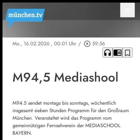
menu
Mo., 16.02.2026
, 00:01 Uhr
/
play_circle_outline
59:56
headphones
chrome_reader_mode
bookmark_border
M94,5 Mediashool
M94.5 sendet montags bis sonntags, wöchentlich
insgesamt sieben Stunden Programm für den Großraum
München. Veranstaltet wird das Programm vom
gemeinnützigen Fernsehverein der MEDIASCHOOL
BAYERN.