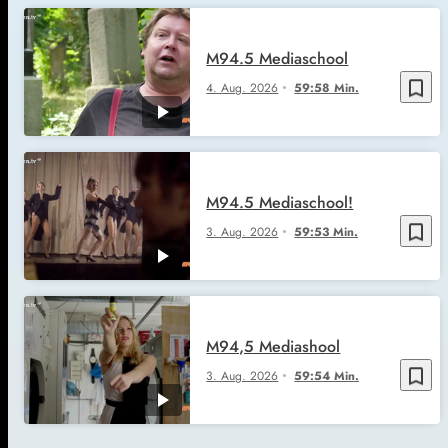
M94.5 Mediaschool
bookmark_border
4. Aug. 2026
59:58 Min.
M94.5 Mediaschool!
bookmark_border
3. Aug. 2026
59:53 Min.
M94,5 Mediashool
bookmark_border
3. Aug. 2026
59:54 Min.