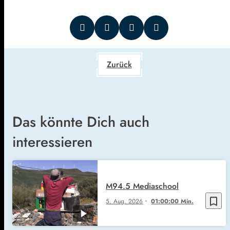
Zurück
Das könnte Dich auch
interessieren
M94.5 Mediaschool
bookmark_border
5. Aug. 2026
01:00:00 Min.