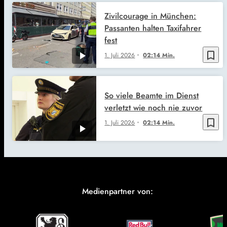
Zivilcourage in München:
Passanten halten Taxifahrer
fest
bookmark_border
1. Juli 2026
02:14 Min.
So viele Beamte im Dienst
verletzt wie noch nie zuvor
bookmark_border
1. Juli 2026
02:14 Min.
Medienpartner von: