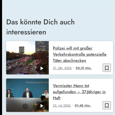
Das könnte Dich auch
interessieren
Polizei will mit großer
Verkehrskontrolle potenzielle
Täter abschrecken
bookmark_border
31. Okt. 2025
02:31 Min.
Vermisster Mann tot
aufgefunden – 37-Jähriger in
Haft
bookmark_border
23. Juli 2026
01:48 Min.