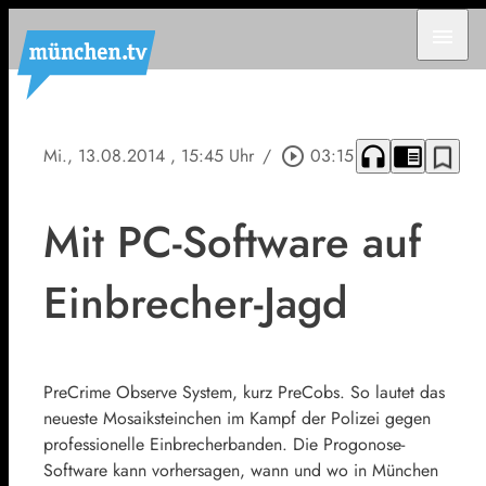
menu
headphones
chrome_reader_mode
bookmark_border
Mi., 13.08.2014
, 15:45 Uhr
/
play_circle_outline
03:15
Mit PC-Software auf
Einbrecher-Jagd
PreCrime Observe System, kurz PreCobs. So lautet das
neueste Mosaiksteinchen im Kampf der Polizei gegen
professionelle Einbrecherbanden. Die Progonose-
Software kann vorhersagen, wann und wo in München