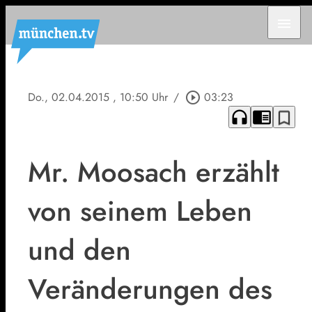
menu
Do., 02.04.2015
, 10:50 Uhr
/
play_circle_outline
03:23
headphones
chrome_reader_mode
bookmark_border
Mr. Moosach erzählt
von seinem Leben
und den
Veränderungen des