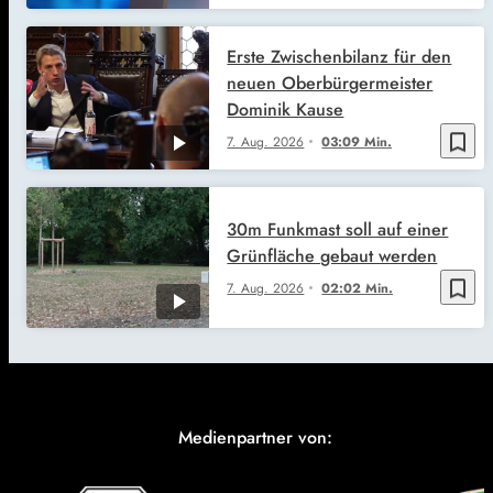
Erste Zwischenbilanz für den
neuen Oberbürgermeister
Dominik Kause
bookmark_border
7. Aug. 2026
03:09 Min.
30m Funkmast soll auf einer
Grünfläche gebaut werden
bookmark_border
7. Aug. 2026
02:02 Min.
Medienpartner von: