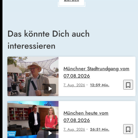
Das könnte Dich auch
interessieren
Münchner Stadtrundgang vom
07.08.2026
bookmark_border
7. Aug. 2026
12:59 Min.
München heute vom
07.08.2026
bookmark_border
7. Aug. 2026
26:51 Min.