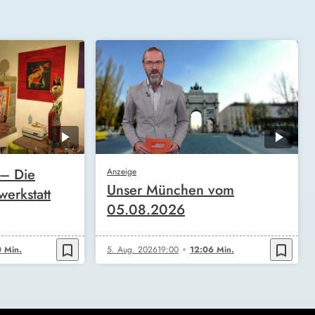
 – Die
Anzeige
Unser München vom
werkstatt
05.08.2026
bookmark_border
bookmark_border
 Min.
5. Aug. 2026
19:00
12:06 Min.