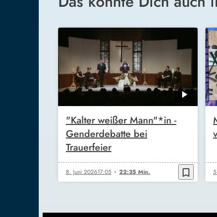
Das könnte Dich auch i
"Kalter weißer Mann"*in -
Genderdebatte bei
Trauerfeier
bookmark_border
8. Juni 2026
17:05
22:35 Min.
5