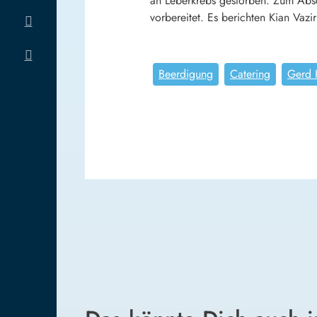
an Leberkrebs gestorben. Zum Abschi
vorbereitet. Es berichten Kian Vazi
Beerdigung
Catering
Gerd 