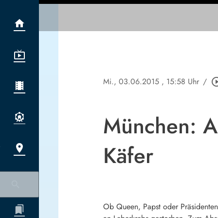
Mi., 03.06.2015
, 15:58 Uhr
/
play_circle
München: Ab
Käfer
Ob Queen, Papst oder Präsidenten –