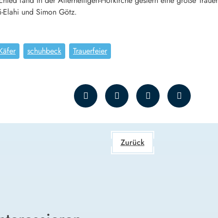
ed fand in der Allerheiligen-Hofkirche gestern eine große Trauerfei
ri-Elahi und Simon Götz.
Käfer
schuhbeck
Trauerfeier
Zurück