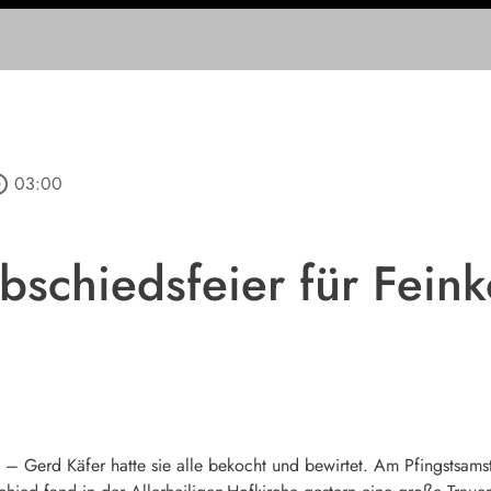
_outline
03:00
schiedsfeier für Feink
 Gerd Käfer hatte sie alle bekocht und bewirtet. Am Pfingstsamsta